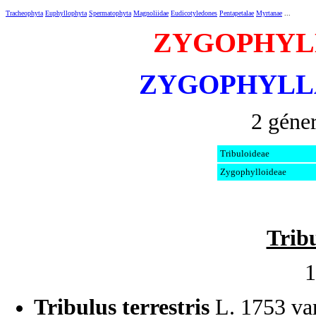
Tracheophyta
Euphyllophyta
Spermatophyta
Magnoliidae
Eudicotyledones
Pentapetalae
Myrtanae
...
ZYGOPHYL
ZYGOPHYLL
2 géner
Tribuloideae
Zygophylloideae
Trib
1
Tribulus terrestris
L. 1753 va