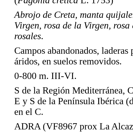
(
Fagonia cretica
L. 1753)
Abrojo de Creta, manta quijaler
Virgen, rosa de la Virgen, rosa
rosales
.
Campos abandonados, laderas p
áridos, en suelos removidos.
0-800 m. III-VI.
S de la Región Mediterránea, C
E y S de la Península Ibérica (
en el C.
ADRA (VF8967 prox La Alcazab