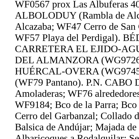
WF0567 prox Las Albuferas 4
ALBOLODUY (Rambla de Alc
Alcazaba; WF47 Cerro de San 
WF57 Playa del Perdigal). 
CARRETERA EL EJIDO-AGU
DEL ALMANZORA (WG9726 1
HUÉRCAL-OVERA (WG9745 Lo
(WF79 Pantano). P.N. CABO
Amoladeras; WF76 alrededores
WF9184; Bco de la Parra; Bco 
Cerro del Garbanzal; Collado de
Balsica de Andújar; Majada de 
Albaricoques a Rodalquilar; Se