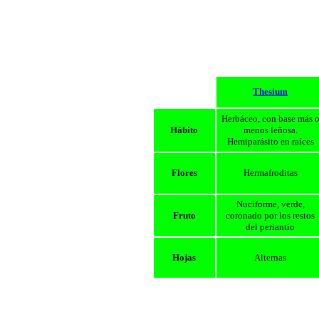
Thesium
Herbáceo, con base más 
Hábito
menos leñosa.
Hemiparásito en raíces
Flores
Hermafroditas
Nuciforme, verde,
Fruto
coronado por los restos
del periantio
Hojas
Alternas