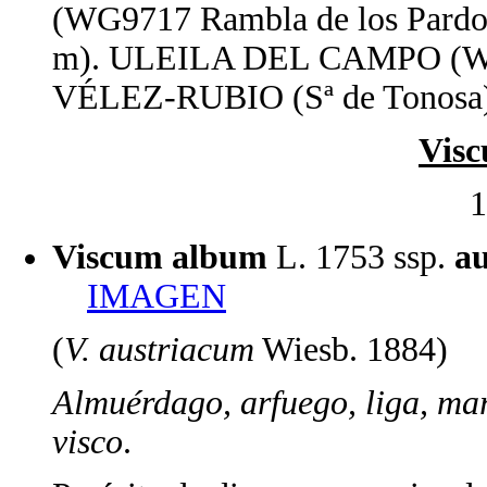
(WG9717 Rambla de los Pardo
m). ULEILA DEL CAMPO (WG71
VÉLEZ-RUBIO (Sª de Tonosa)
Vis
1
Viscum album
L. 1753 ssp.
a
IMAGEN
(
V. austriacum
Wiesb. 1884)
Almuérdago, arfuego, liga, ma
visco
.