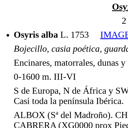
Osy
2
Osyris alba
L. 1753
IMAGE
Bojecillo, casia poética, guar
Encinares, matorrales, dunas y 
0-1600 m. III-VI
S de Europa, N de África y SW
Casi toda la península Ibérica.
ALBOX (Sª del Madroño). C
CABRERA (XG0000 prox Piedra