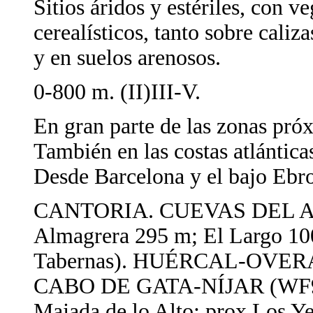
Sitios áridos y estériles, con v
cerealísticos, tanto sobre cali
y en suelos arenosos.
0-800 m. (II)III-V.
En gran parte de las zonas próx
También en las costas atlántica
Desde Barcelona y el bajo Ebro
CANTORIA. CUEVAS DEL 
Almagrera 295 m; El Largo 
Tabernas). HUÉRCAL-OVERA (Y
CABO DE GATA-NÍJAR (WF9086
Majada de lo Alto; prox Los Ye