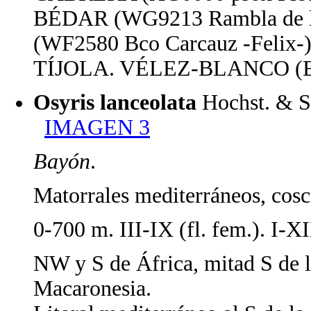
BÉDAR (WG9213 Rambla de la
(WF2580 Bco Carcauz -Felix-
TÍJOLA. VÉLEZ-BLANCO (El 
Osyris lanceolata
Hochst. & 
IMAGEN 3
Bayón
.
Matorrales mediterráneos, cosco
0-700 m. III-IX (fl. fem.). I-XII
NW y S de África, mitad S de l
Macaronesia.