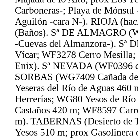
Carboneras-; Playa de Mónsul 
Aguilón -cara N-). RIOJA (h
(Baños). Sª DE ALMAGRO (WG
-Cuevas del Almanzora-). Sª 
Vícar; WF3278 Cerro Mesilla
Enix). Sª NEVADA (WF0396 de 
SORBAS (WG7409 Cañada de G
Yeseras del Río de Aguas 46
Herrerías; WG80 Yesos de Rí
Castaños 420 m; WF8597 Carre
m). TABERNAS (Desierto de T
Yesos 510 m; prox Gasolinera