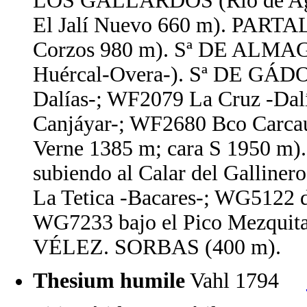
LOS GALLARDOS (Río de A
El Jalí Nuevo 660 m). PARTA
Corzos 980 m). Sª DE ALMAG
Huércal-Overa-). Sª DE GÁDO
Dalías-; WF2079 La Cruz -Dalí
Canjáyar-; WF2680 Bco Carcauz
Verne 1385 m; cara S 1950 
subiendo al Calar del Galliner
La Tetica -Bacares-; WG5122 de
WG7233 bajo el Pico Mezquit
VÉLEZ. SORBAS (400 m).
Thesium humile
Vahl 1794