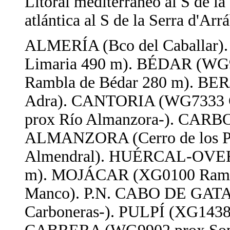
Litoral mediterráneo al S de la
atlántica al S de la Serra d'Arr
ALMERÍA (Bco del Caballar)
Limaria 490 m). BÉDAR (WG9
Rambla de Bédar 280 m). BER
Adra). CANTORIA (WG7333 Car
prox Río Almanzora-). CA
ALMANZORA (Cerro de los P
Almendral). HUÉRCAL-OVERA
m). MOJÁCAR (XG0100 Rambla 
Manco). P.N. CABO DE GATA-
Carboneras-). PULPÍ (XG1438 S