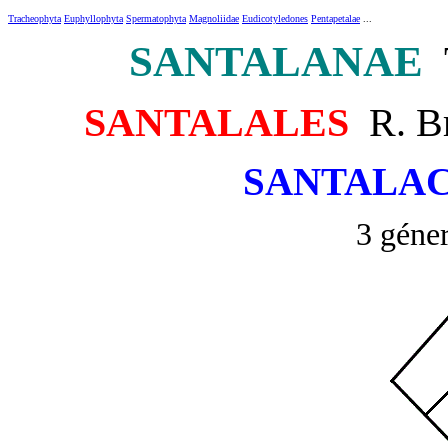
Tracheophyta
Euphyllophyta
Spermatophyta
Magnoliidae
Eudicotyledones
Pentapetalae
...
SANTALANAE
T
SANTALALES
R. Br
SANTALA
3 géner