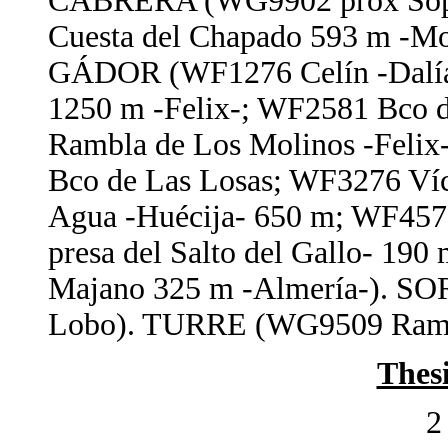
CABRERA (WG9902 prox Sopa
Cuesta del Chapado 593 m -Mo
GÁDOR (WF1276 Celín -Dalía
1250 m -Felix-; WF2581 Bco 
Rambla de Los Molinos -Feli
Bco de Las Losas; WF3276 Ví
Agua -Huécija- 650 m; WF4579
presa del Salto del Gallo- 19
Majano 325 m -Almería-). SOR
Lobo). TURRE (WG9509 Rambl
Thes
2