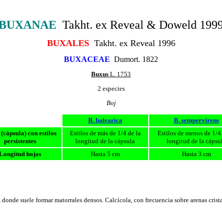
BUXANAE
Takht. ex Reveal & Doweld 199
BUXALES
Takht. ex Reveal 1996
BUXACEAE
Dumort. 1822
Buxus
L. 1753
2 especies
Boj
B. balearica
B. sempervirens
(cápsula) con estilos
Estilos de más de 1/4 de la
Estilos de menos de 1/4 
persistentes
longitud de la cápsula
longitud de la cápsu
Longitud hojas
Hasta 5 cm
Hasta 3 cm
donde suele formar matorrales densos. Calcícola, con frecuencia sobre arenas crista