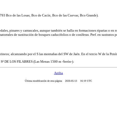
3 Bco de las Losas; Bco de Cacín; Bco de las Cuevas; Bco Grande).
edales, pinares y carrascales, aunque también se halla en formaciones riparias o en
torrales de sustitución de bosques caducifolios o de coníferas. Pref. en sustratos 
irineos; alcanzando por el S las montañas del SW de Jaén. En el tercio W de la Penín
). Sª DE LOS FILABRES (Las Menas 1500 m -Serón-).
Arriba
Última modificación de esta página 2026-05-13 16:19 UTC