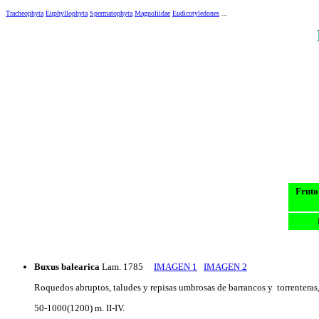
Tracheophyta
Euphyllophyta
Spermatophyta
Magnoliidae
Eudicotyledones
...
Fruto 
Buxus balearica
Lam. 1785
IMAGEN 1
IMAGEN 2
Roquedos abruptos, taludes y repisas umbrosas de barrancos y torrenteras, 
50-1000(1200) m. II-IV.