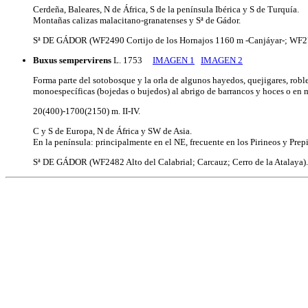
Cerdeña, Baleares, N de África, S de la península Ibérica y S de Turquía.
Montañas calizas malacitano-granatenses y Sª de Gádor.
Sª DE GÁDOR (WF2490 Cortijo de los Hornajos 1160 m -Canjáyar-; WF279
Buxus sempervirens
L. 1753
IMAGEN 1
IMAGEN 2
Forma parte del sotobosque y la orla de algunos hayedos, quejigares, robl
monoespecíficas (bojedas o bujedos) al abrigo de barrancos y hoces o en ma
20(400)-1700(2150) m. II-IV.
C y S de Europa, N de África y SW de Asia.
En la península: principalmente en el NE, frecuente en los Pirineos y Prep
Sª DE GÁDOR (WF2482 Alto del Calabrial; Carcauz; Cerro de la Atalaya